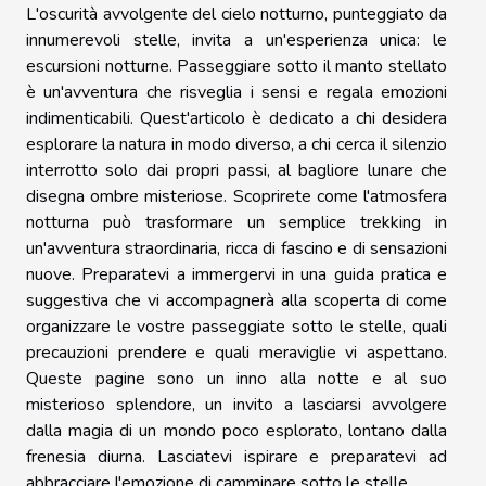
L'oscurità avvolgente del cielo notturno, punteggiato da
innumerevoli stelle, invita a un'esperienza unica: le
escursioni notturne. Passeggiare sotto il manto stellato
è un'avventura che risveglia i sensi e regala emozioni
indimenticabili. Quest'articolo è dedicato a chi desidera
esplorare la natura in modo diverso, a chi cerca il silenzio
interrotto solo dai propri passi, al bagliore lunare che
disegna ombre misteriose. Scoprirete come l'atmosfera
notturna può trasformare un semplice trekking in
un'avventura straordinaria, ricca di fascino e di sensazioni
nuove. Preparatevi a immergervi in una guida pratica e
suggestiva che vi accompagnerà alla scoperta di come
organizzare le vostre passeggiate sotto le stelle, quali
precauzioni prendere e quali meraviglie vi aspettano.
Queste pagine sono un inno alla notte e al suo
misterioso splendore, un invito a lasciarsi avvolgere
dalla magia di un mondo poco esplorato, lontano dalla
frenesia diurna. Lasciatevi ispirare e preparatevi ad
abbracciare l'emozione di camminare sotto le stelle.